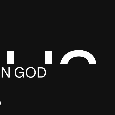
H?
EN GOD 