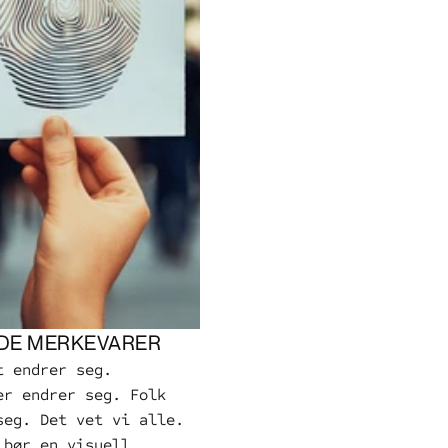
DE MERKEVARER
t endrer seg. 
er endrer seg. Folk 
seg. Det vet vi alle. 
 bør en visuell 