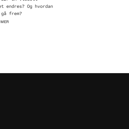
et endres? Og hvordan 
 gå frem?
 MER
 MER