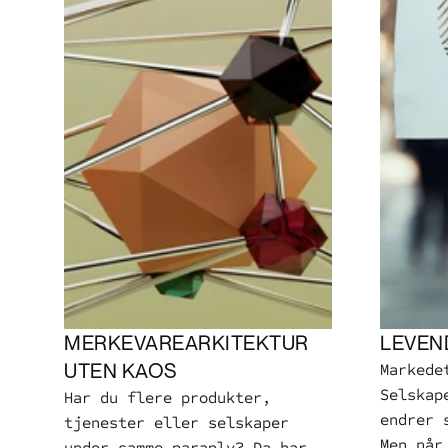
MERKEVAREARKITEKTUR 
LEVEN
UTEN KAOS
Markede
Selskap
Har du flere produkter, 
endrer 
tjenester eller selskaper 
Men når
under samme paraply? Da har 