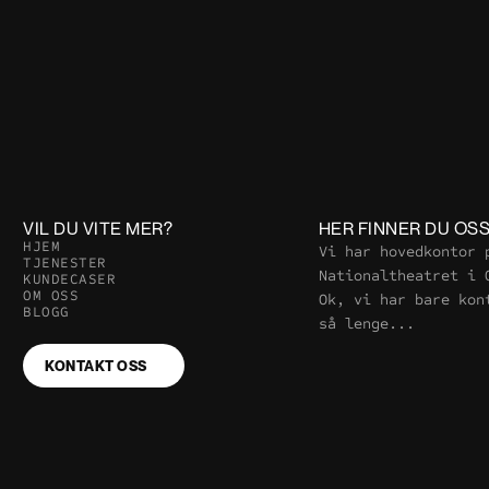
VIL DU VITE MER?
HER FINNER DU OS
H
J
E
M
Vi har hovedkontor p
T
J
E
N
E
S
T
E
R
Nationaltheatret i 
K
U
N
D
E
C
A
S
E
R
O
M
O
S
S
Ok, vi har bare kont
B
L
O
G
G
så lenge... 
KONTAKT OSS