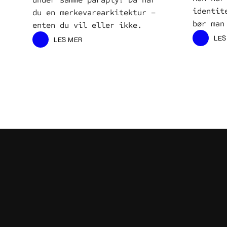
identit
du en merkevarearkitektur – 
bør man
enten du vil eller ikke. 
LES
LES MER
LES
LES MER