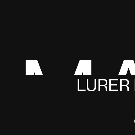
M
LURER 