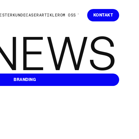
E
S
T
E
R
K
U
N
D
E
C
A
S
E
R
A
R
T
I
K
L
E
R
O
M
O
S
S
KONTAKT
KONTAKT
 NEWS
BRANDING
BRANDING