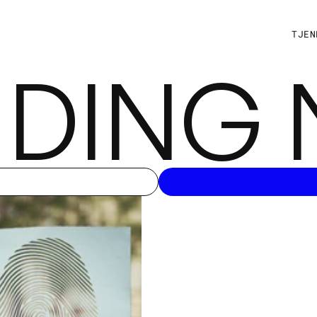
T
J
E
N
DING