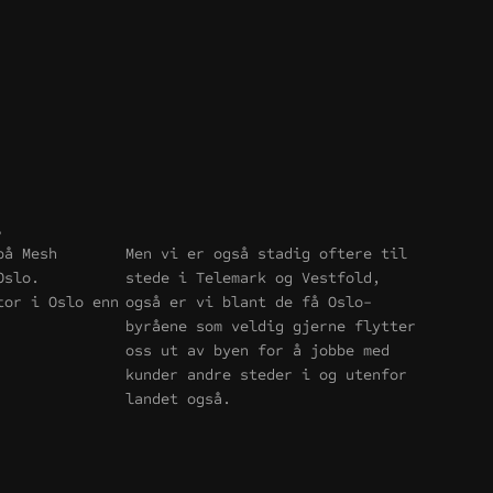
S
å Mesh 
Men vi er også stadig oftere til 
Oslo. 
stede i Telemark og Vestfold, 
or i Oslo enn 
også er vi blant de få Oslo-
byråene som veldig gjerne flytter 
oss ut av byen for å jobbe med 
kunder andre steder i og utenfor 
landet også.  