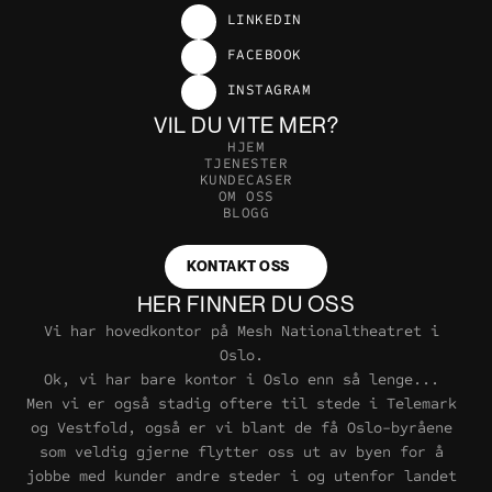
LINKEDIN
LINKEDIN
FACEBOOK
FACEBOOK
INSTAGRAM
INSTAGRAM
VIL DU VITE MER?
H
J
E
M
T
J
E
N
E
S
T
E
R
K
U
N
D
E
C
A
S
E
R
O
M
O
S
S
B
L
O
G
G
KONTAKT OSS
HER FINNER DU OSS
Vi har hovedkontor på Mesh Nationaltheatret i 
Oslo. 
Ok, vi har bare kontor i Oslo enn så lenge... 
Men vi er også stadig oftere til stede i Telemark 
og Vestfold, også er vi blant de få Oslo-byråene 
som veldig gjerne flytter oss ut av byen for å 
jobbe med kunder andre steder i og utenfor landet 